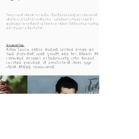
โสนบานเช้าคัดเค้าบานเย็น
เป็นเรื่องของหญิงสาวสองคนที่
เติบโตภายในรั้วบ้านเดียวกัน แต่นิสัยต่างกันอย่างสุดขั้ว
คู่แค้นคู่อาฆาตที่สุดท้ายโชคชะตาพัดพาให้ต้องหันมาเผชิญ
หน้ากันอย่างเลี่ยงไม่ได้
นำแสดงนำโดย:
สิเรียม โอแกน, รชนีกร พันธุ์มณี, เอกรัตน์ สารสุข, ศุภ
วัฒน์ อ่ำประสิทธิ์, เมทนี บูรณสิริ, ดนัย จิรา, พิจิตตรา สิริ
เวชชะพันธ์, สรวงสุดา ลาวัณย์ประเสริฐ, เกริก ชิลเล่อร์,
เนาวรัตน์ ยุกตะนันท์, วจี อรรถไกวัลวที, ภัสสร บุญย
เกียรติ, ศิริพิชญ์ กฤษณะเศรณี